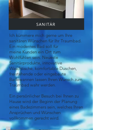
SANITÄR
Ich kümmere mich gerne um Ihre
sanitären Wünschen für Ihr Traumbad.
Ein modernes Bad soll für
meine Kunden ein Ort zum
Wohlfühlen sein. Neueste
Sanitärprodukte, innovative
Waschtische, komfortable Duschen,
freistehende oder eingebaute
Badewannen lassen Ihren Wunsch zum
Traumbad wahr werden.
Ein persönlicher Besuch bei Ihnen zu
Hause wird der Beginn der Planung
eines Badezimmers sein, welches Ihren
Ansprüchen und Wünschen
vollkommen gerecht wird.