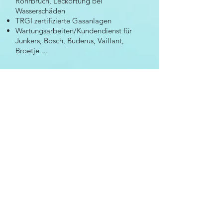
Rohrbruch, Leckortung bei
Wasserschäden
TRGI zertifizierte Gasanlagen
Wartungsarbeiten/Kundendienst für
Junkers, Bosch, Buderus, Vaillant,
Broetje ...
Ich freue mich über Ihre Anfrage